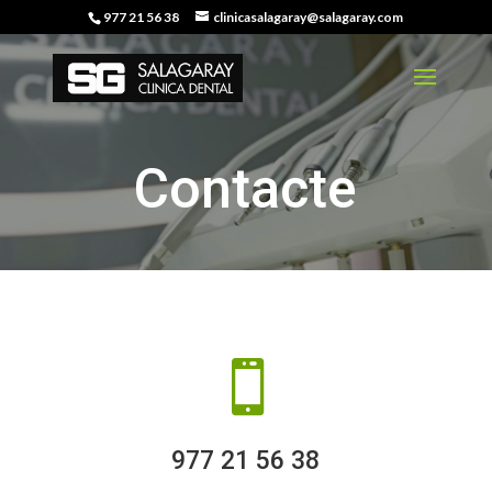
977 21 56 38
clinicasalagaray@salagaray.com
Contacte

977 21 56 38