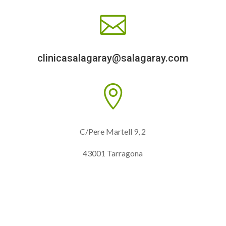

clinicasalagaray@salagaray.com

C/Pere Martell 9, 2
43001 Tarragona